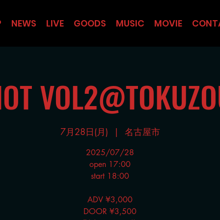
P
NEWS
LIVE
GOODS
MUSIC
MOVIE
CONT
SHOT VOL2@TOKUZ
7月28日(月)
  |  
名古屋市
2025/07/28
open 17:00
start 18:00
ADV ¥3,000
DOOR ¥3,500