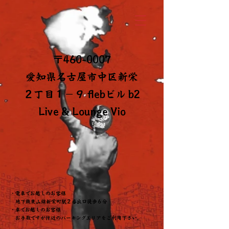
〒460-0007
​愛知県名古屋市中区新栄
２丁目１−９ flebビル b2
​Live & Lounge Vio
・電車でお越しのお客様
地下鉄東山線新栄町駅２番出口徒歩６分
・車でお越しのお客様
​ お手数ですが付近のパーキングエリアをご利用下さい。